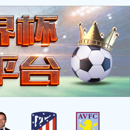
学会微信号
专委会
专家库
会员
专委会
生涯米兰官方版网站登录入口专委会