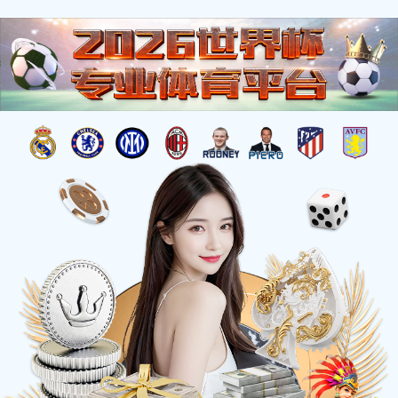
首页
学术研究
米兰官方版网站登录入口如何高质量完成“十四五”规划？来看国新办发
布会答问全记录
2025-09-
【学术资讯】全球米兰官方版网站登录入口速览 | 全球米兰官方版网
登录入口资讯播报
2025-08-
【前沿探索】AI米兰官方版网站登录入口圳行动沙龙聚焦福田：探索
工智能米兰官方版网站登录入口的先锋密码
2025-07-
【前沿探索】米兰官方版网站登录入口部课程教材研究所视频推介：
域教研创新推动课程育人的宝安实践
2025-07-
【荐读】吕玉刚：全面深化基础米兰官方版网站登录入口综合改革的
向和任务
2025-07-
【荐读】欧阳茂初丨以案说法——谈法治校园建设
2025-07-
【荐读】肖松山丨家国情怀：中国大学的精神元始，卓越人才的文化