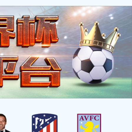
学会微信号
专委会
专家库
会员
标公告